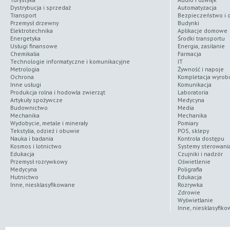
Dystrybucja i sprzedaż
Automatyzacja
Transport
Bezpieczeństwo i 
Przemysł drzewny
Budynki
Elektrotechnika
Aplikacje domowe
Energetyka
Środki transportu
Usługi finansowe
Energia, zasilanie
Chemikalia
Farmacja
Technologie informatyczne i komunikacyjne
IT
Metrologia
Żywność i napoje
Ochrona
Kompletacja wyro
Inne usługi
Komunikacja
Produkcja rolna i hodowla zwierząt
Laboratoria
Artykuły spożywcze
Medycyna
Budownictwo
Media
Mechanika
Mechanika
Wydobycie, metale i minerały
Pomiary
Tekstylia, odzież i obuwie
POS, sklepy
Nauka i badania
Kontrola dostępu
Kosmos i lotnictwo
Systemy sterowani
Edukacja
Czujniki i nadzór
Przemysł rozrywkowy
Oświetlenie
Medycyna
Poligrafia
Hutnictwo
Edukacja
Inne, niesklasyfikowane
Rozrywka
Zdrowie
Wyświetlanie
Inne, niesklasyfik