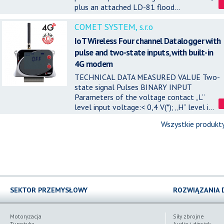
plus an attached LD-81 flood...
COMET SYSTEM, s.r.o
IoT Wireless Four channel Datalogger with
pulse and two-state inputs, with built-in
4G modem
TECHNICAL DATA MEASURED VALUE Two-
state signal Pulses BINARY INPUT
Parameters of the voltage contact „L“
level input voltage:< 0,4 V(*); „H“ level i...
Wszystkie produkt
SEKTOR PRZEMYSŁOWY
ROZWIĄZANIA 
Motoryzacja
Siły zbrojne
Turystyka
Audio i dźwięk