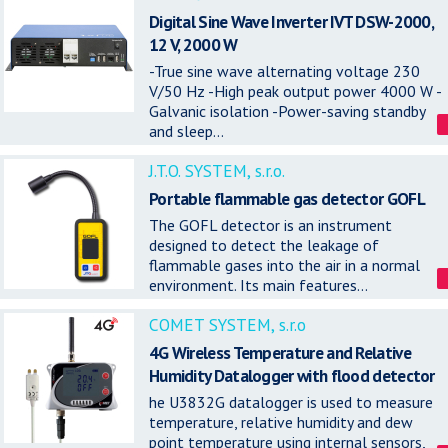
Digital Sine Wave Inverter IVT DSW-2000,
12 V, 2000 W
-True sine wave alternating voltage 230
V/50 Hz -High peak output power 4000 W -
Galvanic isolation -Power-saving standby
and sleep...
J.T.O. SYSTEM, s.r.o.
Portable flammable gas detector GOFL
The GOFL detector is an instrument
designed to detect the leakage of
flammable gases into the air in a normal
environment. Its main features...
COMET SYSTEM, s.r.o
4G Wireless Temperature and Relative
Humidity Datalogger with flood detector
he U3832G datalogger is used to measure
temperature, relative humidity and dew
point temperature using internal sensors,