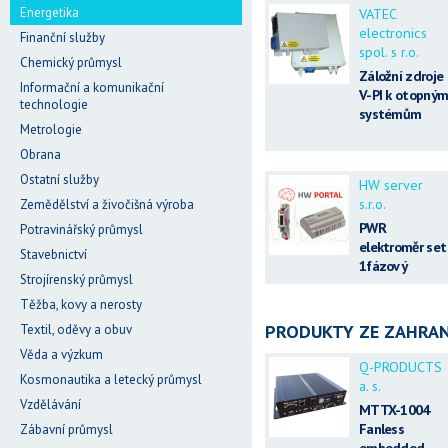
Energetika
VATEC
electronics
Finanční služby
spol. s r.o.
Chemický průmysl
Záložní zdroje
Informační a komunikační
V-PI k otopný
technologie
systémům
Metrologie
Obrana
Ostatní služby
HW server
s.r.o.
Zemědělství a živočišná výroba
PWR
Potravinářský průmysl
elektroměr set
Stavebnictví
1fázový
Strojírenský průmysl
Těžba, kovy a nerosty
PRODUKTY ZE ZAHRAN
Textil, oděvy a obuv
Věda a výzkum
Q-PRODUCTS
Kosmonautika a letecký průmysl
a. s.
Vzdělávání
MTTX-1004
Fanless
Zábavní průmysl
embedded