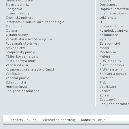
Dřevařský průmysl
Budovy
Elektrotechnika
Domácnost
Energetika
Dopravní prostřed
Finanční služby
Energie, napájení
Chemický průmysl
Lékárenství
Informační a komunikační technologie
IT
Metrologie
Strava a nápoje
Obrana
Kompletizování vý
Ostatní služby
Komunikace
Zemědělství a živočišná výroba
Výzkum
Potravinářský průmysl
Zdravotnictví
Stavebnictví
Média
Strojírenský průmysl
Mechanika
Těžba, kovy a nerosty
Měření
Textil, oděvy a obuv
POS, prodejny
Věda a výzkum
Řízení přístupu
Kosmonautika a letecký průmysl
Řídící systémy
Vzdělávání
Snímání a dohled
Zábavní průmysl
Osvětlení
Zdravotnictví
Tisk
Hutní průmysl
Vzdělávání
Jiné, jinde nezařazené
Zábava
Zdraví
Zobrazování
Jiné, jinde nezařaz
O portálu eCube
Všeobecné podmínky
Kontaktní údaje