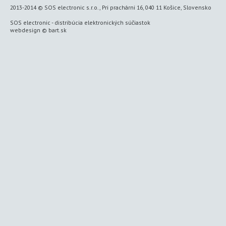
2013-2014 © SOS electronic s.r.o., Pri prachárni 16, 040 11 Košice, Slovensko
SOS electronic
-
distribúcia elektronických súčiastok
webdesign
©
bart.sk