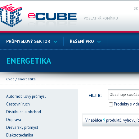
SK
POSLAT PŘIPOMÍNKU
PRŮMYSLOVÝ SEKTOR
ŘEŠENÍ PRO
ENERGETIKA
úvod
/
energetika
FILTR:
Automobilový průmysl
Cestovní ruch
Produkty s vi
Distribuce a obchod
Doprava
V nabídce
9
produktů, vyhovující
Dřevařský průmysl
Elektrotechnika