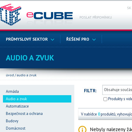
SK
POSLAT PŘIPOMÍNKU
PRŮMYSLOVÝ SEKTOR
ŘEŠENÍ PRO
AUDIO A ZVUK
úvod
/
audio a zvuk
FILTR:
Armáda
Audio a zvuk
Produkty s vi
Automatizace
Bezpečnost a ochrana
V nabídce
0
produktů, vyhovující
Budovy
Domácnost
Nebyly nalezeny ž