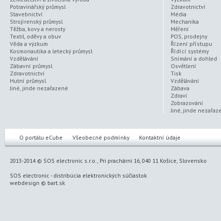
Potravinářský průmysl
Zdravotnictví
Stavebnictví
Média
Strojírenský průmysl
Mechanika
Těžba, kovy a nerosty
Měření
Textil, oděvy a obuv
POS, prodejny
Věda a výzkum
Řízení přístupu
Kosmonautika a letecký průmysl
Řídící systémy
Vzdělávání
Snímání a dohled
Zábavní průmysl
Osvětlení
Zdravotnictví
Tisk
Hutní průmysl
Vzdělávání
Jiné, jinde nezařazené
Zábava
Zdraví
Zobrazování
Jiné, jinde nezařaz
O portálu eCube
Všeobecné podmínky
Kontaktní údaje
2013-2014 © SOS electronic s.r.o., Pri prachárni 16, 040 11 Košice, Slovensko
SOS electronic
-
distribúcia elektronických súčiastok
webdesign
©
bart.sk