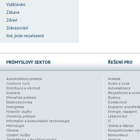
Vzdělávání
Zábava
Zdraví
Zobrazování
Jiné, jinde nezařazené
PRŮMYSLOVÝ SEKTOR
ŘEŠENÍ PRO
Automobilový průmysl
Armáda
Cestovní ruch
Audio a zvuk
Distribuce a obchod
Automatizace
Doprava
Bezpečnost a ochr
Dřevařský průmysl
Budovy
Elektrotechnika
Domácnost
Energetika
Dopravní prostřed
Finanční služby
Energie, napájení
Chemický průmysl
Lékárenství
Informační a komunikační technologie
IT
Metrologie
Strava a nápoje
Obrana
Kompletizování vý
Ostatní služby
Komunikace
Zemědělství a živočišná výroba
Výzkum