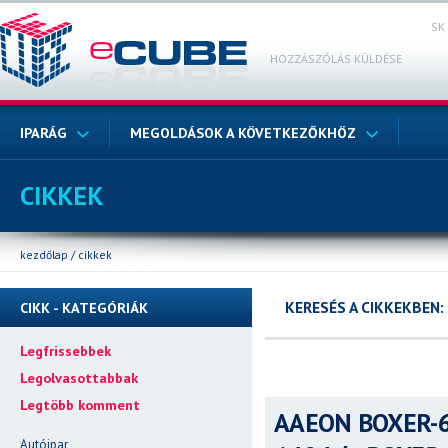
SK
HOZZÁSZÓLÁS KÜLDÉSE
IPARÁG
MEGOLDÁSOK A KÖVETKEZŐKHÖZ
CIKKEK
kezdőlap
/
cikkek
KERESÉS A CIKKEKBEN:
CIKK - KATEGÓRIÁK
Legfrissebbek
Legolvasottabbak
Legtöbb komment
AAEON BOXER-640
Autóipar