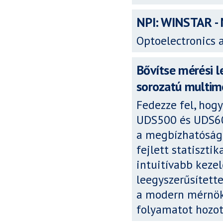
NPI: WINSTAR - M
Optoelectronics 
Bővítse mérési 
sorozatú multim
Fedezze fel, hog
UDS500 és UDS600
a megbízhatóság 
fejlett statiszt
intuitívabb kezel
leegyszerűsített
a modern mérnök
folyamatot hozott