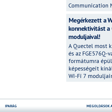
Communication 
Megérkezett a Wi
konnektivitást 
moduljaival!
A Quectel most k
és az FGE576Q-va
formátumra épül
képességeit kíná
Wi-Fi 7 moduljai
IPARÁG
MEGOLDÁSOK 