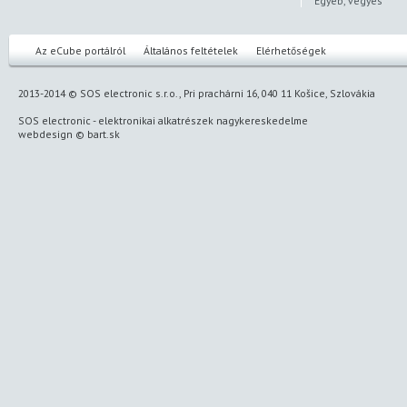
Egyéb, vegyes
Az eCube portálról
Általános feltételek
Elérhetőségek
2013-2014 © SOS electronic s.r.o., Pri prachárni 16, 040 11 Košice, Szlovákia
SOS electronic
-
elektronikai alkatrészek nagykereskedelme
webdesign
©
bart.sk