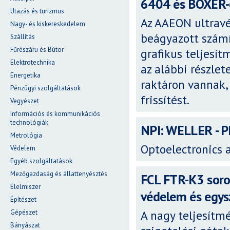
6404 és BOXER-6
Utazás és turizmus
Az AAEON ultravé
Nagy- és kiskereskedelem
beágyazott számí
Szállítás
Fűrészáru és Bútor
grafikus teljesít
Elektrotechnika
az alábbi részlet
Energetika
raktáron vannak,
Pénzügyi szolgáltatások
frissítést.
Vegyészet
Információs és kommunikációs
technológiák
NPI: WELLER - 
Metrológia
Optoelectronics
Védelem
Egyéb szolgáltatások
Mezőgazdaság és állattenyésztés
FCL FTR-K3 soro
Élelmiszer
védelem és egys
Építészet
A nagy teljesítm
Gépészet
Bányászat