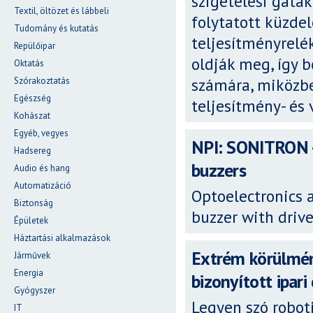
szigetelési gátak
Textil, öltözet és lábbeli
folytatott küzde
Tudomány és kutatás
teljesítményrelé
Repülőipar
oldják meg, így 
Oktatás
számára, miközbe
Szórakoztatás
Egészség
teljesítmény- és 
Kohászat
Egyéb, vegyes
NPI: SONITRON -
Hadsereg
buzzers
Audio és hang
Automatizáció
Optoelectronics 
Biztonság
buzzer with drive
Épületek
Háztartási alkalmazások
Extrém körülmén
Járművek
Energia
bizonyított ipar
Gyógyszer
Legyen szó robot
IT