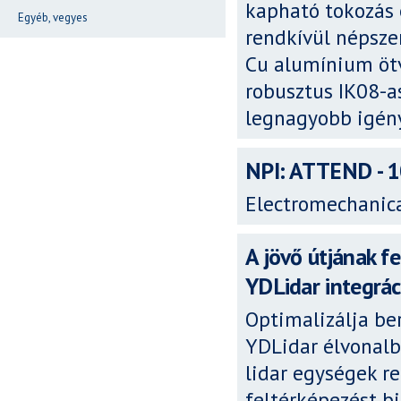
kapható tokozás
Egyéb, vegyes
rendkívül népsze
Cu alumínium ötv
robusztus IK08-as
legnagyobb igény
NPI: ATTEND - 
Electromechanic
A jövő útjának f
YDLidar integrác
Optimalizálja be
YDLidar élvonalbe
lidar egységek re
feltérképezést b