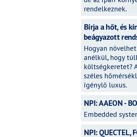
rendelkeznek.
Bírja a hőt, és 
beágyazott rend
Hogyan növelheti
anélkül, hogy t
költségkeretet? A
széles hőmérsékl
igénylő luxus.
NPI: AAEON - B
Embedded syste
NPI: QUECTEL,