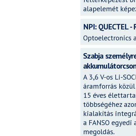
alapelemét képez
NPI: QUECTEL -
Optoelectronics 
Szabja személyr
akkumulátorcso
A 3,6 V-os Li-SO
áramforrás közül
15 éves élettart
többségéhez azon
kialakítás integ
a FANSO egyedi 
megoldás.