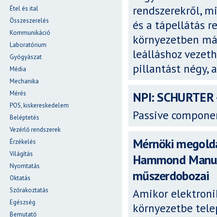
rendszerekről, mi
Étel és ital
Összeszerelés
és a tápellátás r
Kommunikáció
környezetben már
Laboratórium
leálláshoz vezet
Gyógyászat
pillantást négy,
Média
Mechanika
Mérés
NPI: SCHURTER -
POS, kiskereskedelem
Passive componen
Beléptetés
Vezérlő rendszerek
Mérnöki megoldá
Érzékelés
Világítás
Hammond Manufa
Nyomtatás
műszerdobozai
Oktatás
Szórakoztatás
Amikor elektroni
Egészség
környezetbe tele
Bemutató