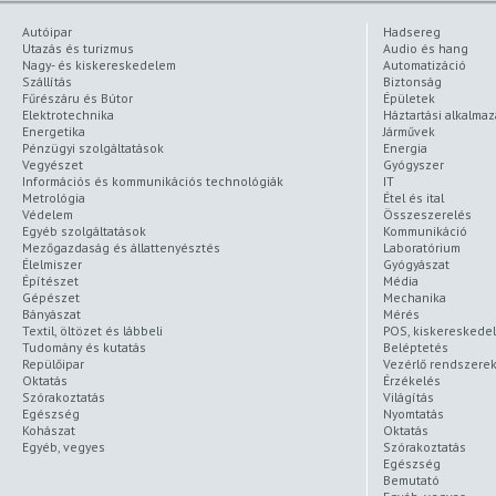
Autóipar
Hadsereg
Utazás és turizmus
Audio és hang
Nagy- és kiskereskedelem
Automatizáció
Szállítás
Biztonság
Fűrészáru és Bútor
Épületek
Elektrotechnika
Háztartási alkalma
Energetika
Járművek
Pénzügyi szolgáltatások
Energia
Vegyészet
Gyógyszer
Információs és kommunikációs technológiák
IT
Metrológia
Étel és ital
Védelem
Összeszerelés
Egyéb szolgáltatások
Kommunikáció
Mezőgazdaság és állattenyésztés
Laboratórium
Élelmiszer
Gyógyászat
Építészet
Média
Gépészet
Mechanika
Bányászat
Mérés
Textil, öltözet és lábbeli
POS, kiskereskede
Tudomány és kutatás
Beléptetés
Repülőipar
Vezérlő rendszere
Oktatás
Érzékelés
Szórakoztatás
Világítás
Egészség
Nyomtatás
Kohászat
Oktatás
Egyéb, vegyes
Szórakoztatás
Egészség
Bemutató