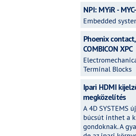
NPI: MYiR - MYC
Embedded syste
Phoenix contact
COMBICON XPC
Electromechanica
Terminal Blocks
Ipari HDMI kijel
megközelítés
A 4D SYSTEMS új,
búcsút inthet a k
gondoknak. A gy
de az ipari körn