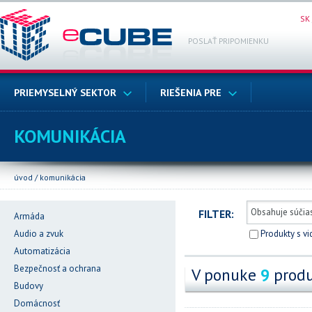
SK
POSLAŤ PRIPOMIENKU
PRIEMYSELNÝ SEKTOR
RIEŠENIA PRE
KOMUNIKÁCIA
úvod
/
komunikácia
FILTER:
Armáda
Audio a zvuk
Produkty s v
Automatizácia
Bezpečnosť a ochrana
V ponuke
9
produ
Budovy
Domácnosť