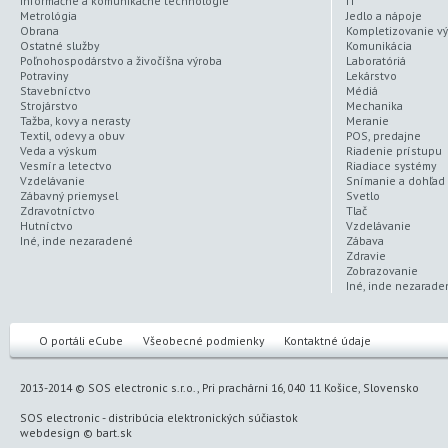
Informačné a komunikačné technológie
IT
Metrológia
Jedlo a nápoje
Obrana
Kompletizovanie v
Ostatné služby
Komunikácia
Poľnohospodárstvo a živočíšna výroba
Laboratóriá
Potraviny
Lekárstvo
Stavebníctvo
Médiá
Strojárstvo
Mechanika
Tažba, kovy a nerasty
Meranie
Textil, odevy a obuv
POS, predajne
Veda a výskum
Riadenie prístupu
Vesmír a letectvo
Riadiace systémy
Vzdelávanie
Snímanie a dohľad
Zábavný priemysel
Svetlo
Zdravotníctvo
Tlač
Hutníctvo
Vzdelávanie
Iné, inde nezaradené
Zábava
Zdravie
Zobrazovanie
Iné, inde nezarade
O portáli eCube
Všeobecné podmienky
Kontaktné údaje
2013-2014 © SOS electronic s.r.o., Pri prachárni 16, 040 11 Košice, Slovensko
SOS electronic
-
distribúcia elektronických súčiastok
webdesign
©
bart.sk