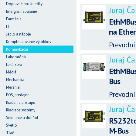
Dopravné prostriedky
Juraj Ča
Energia, napájanie
Farmácia
EthMBus
IT
na Ethe
Jedlo a nápoje
Kompletizovanie výrobkov
Prevodní
Komunikácia
Laboratóriá
Juraj Ča
Lekárstvo
EthMBus
Médiá
Bus
Mechanika
Meranie
Prevodní
POS, predajne
Riadenie prístupu
Juraj Ča
Riadiace systémy
Snímanie a dohľad
RS232to
Svetlo
M-Bus
Tlač